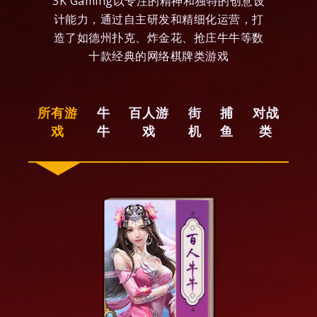
3K Gaming以专注的精神和独特的创意设
计能力，通过自主研发和精细化运营，打
造了如德州扑克、炸金花、抢庄牛牛等数
十款经典的网络棋牌类游戏
所有游
牛
百人游
街
捕
对战
戏
牛
戏
机
鱼
类