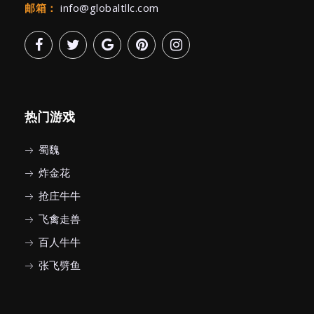
邮箱：
info@globaltllc.com
热门游戏
蜀魏
炸金花
抢庄牛牛
飞禽走兽
百人牛牛
张飞劈鱼